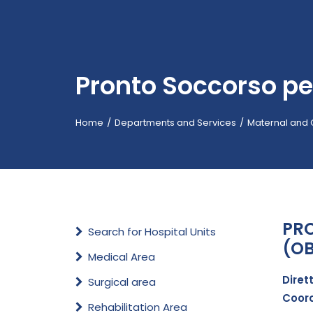
Pronto Soccorso pe
Home
Departments and Services
Maternal and 
PRO
Search for Hospital Units
(OB
Medical Area
Diret
Surgical area
Coord
Rehabilitation Area