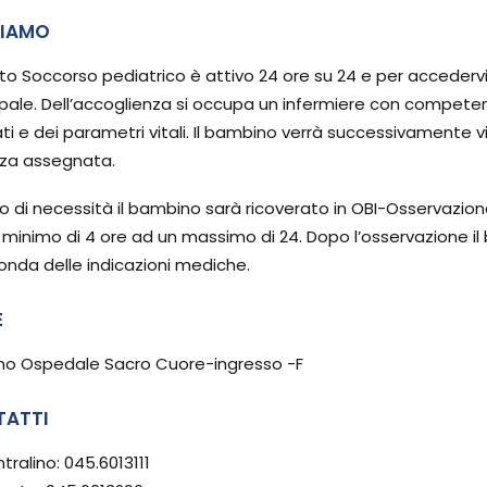
SIAMO
onto Soccorso pediatrico è attivo 24 ore su 24 e per acceder
cipale. Dell’accoglienza si occupa un infermiere con compete
ti e dei parametri vitali. Il bambino verrà successivamente vi
za assegnata.
so di necessità il bambino sarà ricoverato in OBI-Osservazio
 minimo di 4 ore ad un massimo di 24. Dopo l’osservazione i
onda delle indicazioni mediche.
E
ano Ospedale Sacro Cuore-ingresso -F
TATTI
tralino: 045.6013111