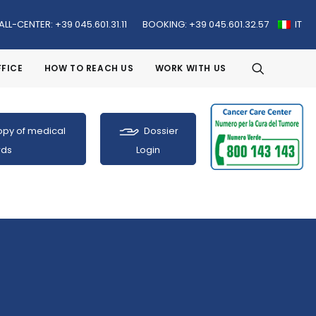
ALL-CENTER: +39 045.601.31.11
BOOKING: +39 045.601.32.57
IT
FFICE
HOW TO REACH US
WORK WITH US
py of medical
Dossier
rds
Login