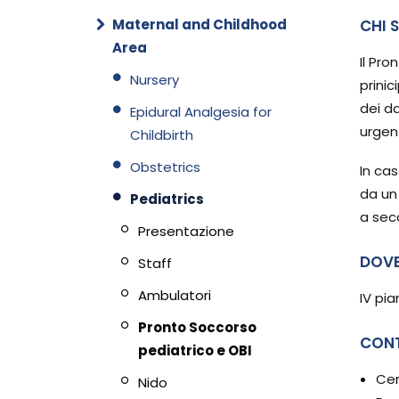
Maternal and Childhood
CHI 
Area
Il Pr
Nursery
prini
dei da
Epidural Analgesia for
urgen
Childbirth
Obstetrics
In ca
da un
Pediatrics
a sec
Presentazione
DOV
Staff
Ambulatori
IV pi
Pronto Soccorso
CON
pediatrico e OBI
Cen
Nido