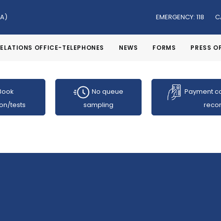
NA)
EMERGENCY: 118
C
RELATIONS OFFICE-TELEPHONES
NEWS
FORMS
PRESS O
Book
No queue
Payment co
on/tests
sampling
reco