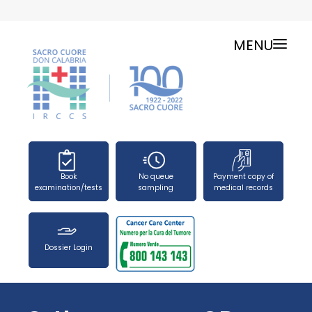
MENU
ONLINE SERVICES
SERVICE CHARTER
PUBLIC RELATIONS OFFICE-TELEPHONES
NEWS
FORMS
Book
No queue
Payment copy of
PRESS OFFICE
examination/tests
sampling
medical records
HOW TO REACH US
WORK WITH US
Dossier Login
SEARCH