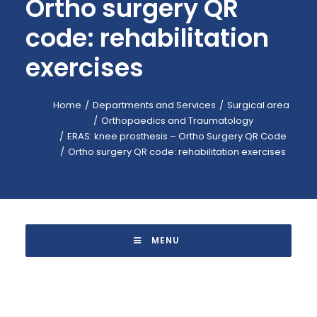
Ortho surgery QR
EMERGENCY: 118
code: rehabilitation
CALL-CENTER: +39 045.601.31.11
exercises
BOOKING: +39 045.601.32.57
IT
Home
Departments and Services
Surgical area
Orthopaedics and Traumatology
ERAS: knee prosthesis – Ortho Surgery QR Code
Ortho surgery QR code: rehabilitation exercises
 MENU 