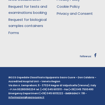
Request for tests and
Cookie Policy
examinations booking
Privacy and Consent
Request for biological
samples containers
Forms
follow us:
IRCCS Ospedale Classificato Equiparato Sacro Cuore – Don Calabria –
Accredited Hospital Unit – Veneto Region
Via don A. Sempreboni, 5 - 37024 Negrar di Valpolicella (Verona), Italy
- P.IVA 00280090234 tel. (+39) 045 6013111 - Fax (+39) 045 7500480
Emergency Department (+39) 045 6013222 - EMERGENCY: 118 -
informazioni@sacrocuore.it