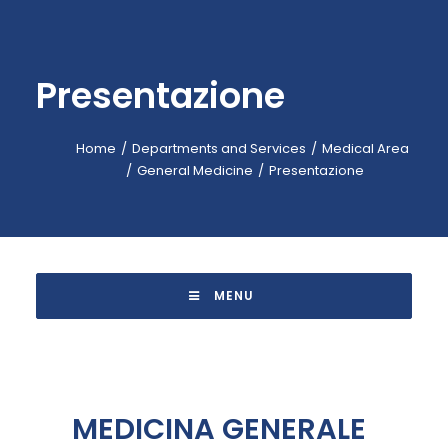
EMERGENCY: 118
CALL-CENTER: +39 045.601.31.11
Presentazione
BOOKING: +39 045.601.32.57
IT
Home
Departments and Services
Medical Area
General Medicine
Presentazione
 MENU 
MEDICINA GENERALE