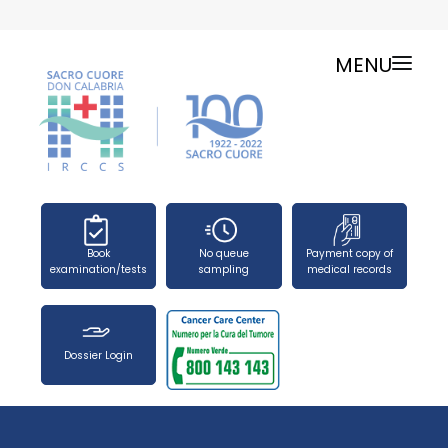
MENU
ONLINE SERVICES
SERVICE CHARTER
PUBLIC RELATIONS OFFICE-TELEPHONES
NEWS
FORMS
Book
No queue
Payment copy of
PRESS OFFICE
examination/tests
sampling
medical records
HOW TO REACH US
WORK WITH US
Dossier Login
SEARCH