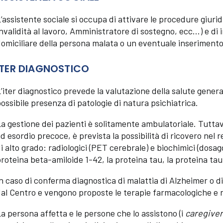
’assistente sociale si occupa di attivare le procedure giurid
nvalidità al lavoro, Amministratore di sostegno, ecc…) e di 
omiciliare della persona malata o un eventuale inserimento
ITER DIAGNOSTICO
’iter diagnostico prevede la valutazione della salute generale
ossibile presenza di patologie di natura psichiatrica.
a gestione dei pazienti è solitamente ambulatoriale. Tuttavi
d esordio precoce, è prevista la possibilità di ricovero nel 
i alto grado: radiologici (PET cerebrale) e biochimici (dosagg
roteina beta-amiloide 1-42, la proteina tau, la proteina tau f
n caso di conferma diagnostica di malattia di Alzheimer o di
al Centro e vengono proposte le terapie farmacologiche e 
a persona affetta e le persone che lo assistono (i
caregive