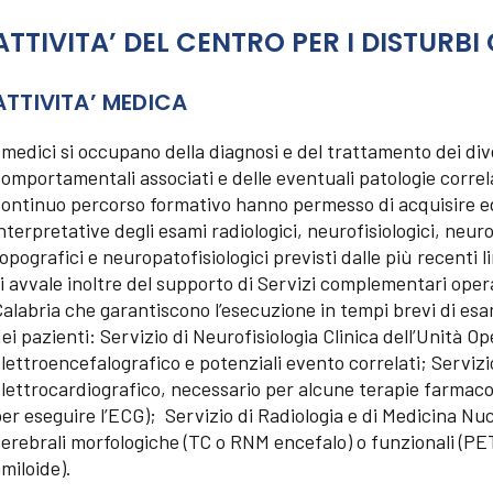
ATTIVITA’ DEL CENTRO PER I DISTURBI
ATTIVITA’ MEDICA
 medici si occupano della diagnosi e del trattamento dei div
omportamentali associati e delle eventuali patologie corre
ontinuo percorso formativo hanno permesso di acquisire e
nterpretative degli esami radiologici, neurofisiologici, neur
opografici e neuropatofisiologici previsti dalle più recenti l
i avvale inoltre del supporto di Servizi complementari oper
alabria che garantiscono l’esecuzione in tempi brevi di esa
ei pazienti: Servizio di Neurofisiologia Clinica dell’Unità O
lettroencefalografico e potenziali evento correlati; Servizi
lettrocardiografico, necessario per alcune terapie farma
er eseguire l’ECG); Servizio di Radiologia e di Medicina Nu
erebrali morfologiche (TC o RNM encefalo) o funzionali (P
miloide).