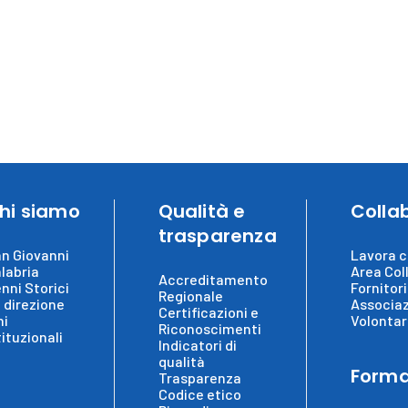
hi siamo
Qualità e
Colla
trasparenza
n Giovanni
Lavora c
labria
Area Col
Accreditamento
nni Storici
Fornitori
Regionale
 direzione
Associaz
Certificazioni e
ni
Volontar
Riconoscimenti
tituzionali
Indicatori di
qualità
Forma
Trasparenza
Codice etico