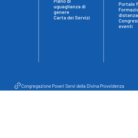
Piano di
Portale 
uguaglianza di
Formazi
genere
distanza
Carta dei Servizi
Congress
eventi
Congregazione Poveri Servi della Divina Provvidenza
vacy Policy
Cookie Policy
Informativa e Consenso
Whistleblo
Instagram
Youtube
Facebook
ssificato e Presidio Ospedaliero Accreditato Non Profit - Regione
Copyright Re
Calabria