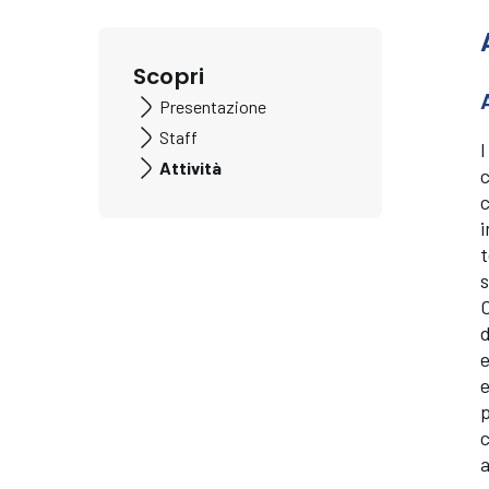
Scopri
Presentazione
Staff
I
Attività
c
c
i
t
s
C
d
e
e
p
c
a