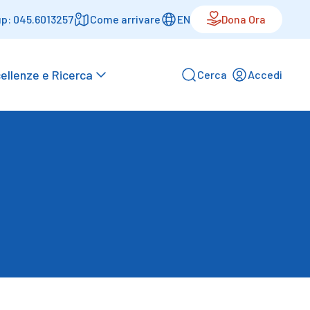
p: 045.6013257
Come arrivare
EN
Dona Ora
ellenze e Ricerca
Cerca
Accedi