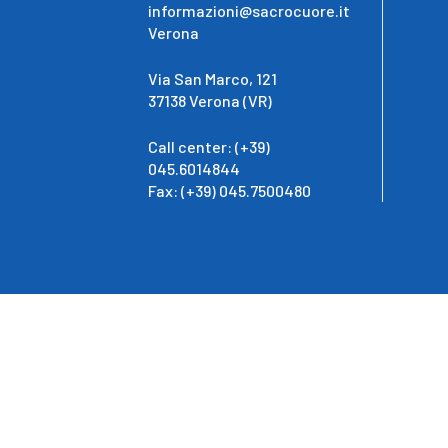
informazioni@sacrocuore.it
Verona
Via San Marco, 121
37138 Verona (VR)
Call center: (+39)
045.6014844
Fax: (+39) 045.7500480
Pri
IRCCS Ospedale Sacro Cuore Don Calabria - Ospedale Cla
Veneto
P.IVA 00280090234