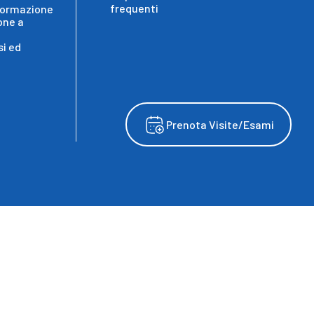
frequenti
formazione
one a
i ed
Prenota Visite/Esami
wing
served ©. 2025, IRCCS Ospedale Sacro Cuore Don