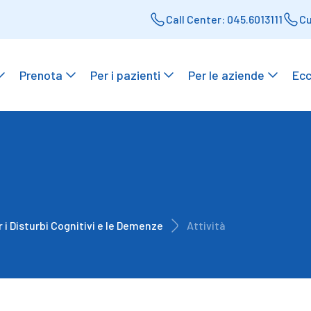
Call Center: 045.6013111
Cu
Prenota
Per i pazienti
Per le aziende
Ecc
 i Disturbi Cognitivi e le Demenze
Attività