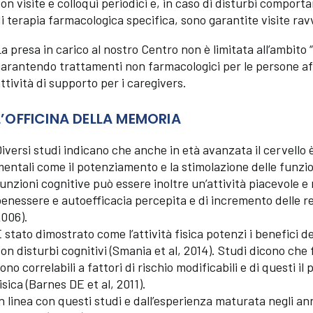
on visite e colloqui periodici e, in caso di disturbi comport
i terapia farmacologica specifica, sono garantite visite rav
a presa in carico al nostro Centro non è limitata all’ambito 
arantendo trattamenti non farmacologici per le persone affe
ttività di supporto per i caregivers.
L’OFFICINA DELLA MEMORIA
iversi studi indicano che anche in età avanzata il cervello è
entali come il potenziamento e la stimolazione delle funzioni
unzioni cognitive può essere inoltre un’attività piacevole e m
enessere e autoefficacia percepita e di incremento delle rel
006).
 stato dimostrato come l’attività fisica potenzi i benefici d
on disturbi cognitivi (Smania et al, 2014). Studi dicono che 
ono correlabili a fattori di rischio modificabili e di questi il
isica (Barnes DE et al, 2011).
n linea con questi studi e dall’esperienza maturata negli anni