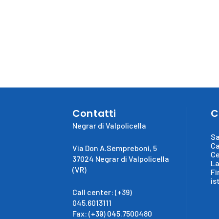
Contatti
C
Negrar di Valpolicella
Sa
Ca
Via Don A.Sempreboni, 5
Ce
37024 Negrar di Valpolicella
La
(VR)
Fi
is
Call center: (+39)
045.6013111
Fax: (+39) 045.7500480