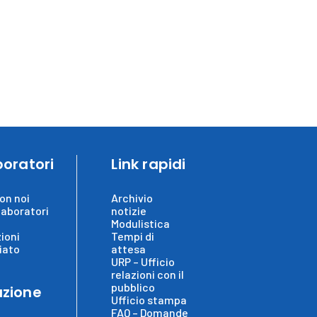
boratori
Link rapidi
on noi
Archivio
laboratori
notizie
Modulistica
ioni
Tempi di
iato
attesa
URP – Ufficio
relazioni con il
pubblico
zione
Ufficio stampa
FAQ – Domande